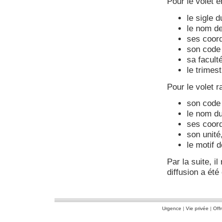
Pour le volet 
le sigle 
le nom de
ses coord
son code
sa faculté
le trimes
Pour le volet 
son code
le nom d
ses coord
son unité
le motif 
Par la suite, i
diffusion a été
Urgence
|
Vie privée
|
Off